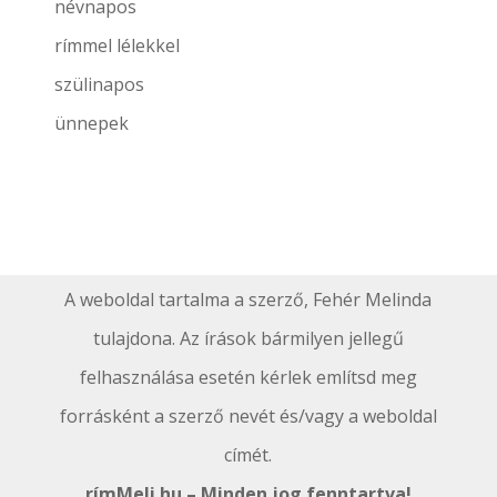
névnapos
rímmel lélekkel
szülinapos
ünnepek
A weboldal tartalma a szerző, Fehér Melinda
tulajdona. Az írások bármilyen jellegű
felhasználása esetén kérlek említsd meg
forrásként a szerző nevét és/vagy a weboldal
címét.
rímMeli.hu – Minden jog fenntartva!