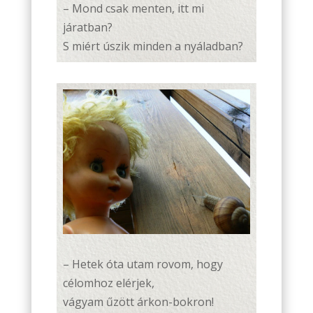
– Mond csak menten, itt mi
járatban?
S miért úszik minden a nyáladban?
– Hetek óta utam rovom, hogy
célomhoz elérjek,
vágyam űzött árkon-bokron!