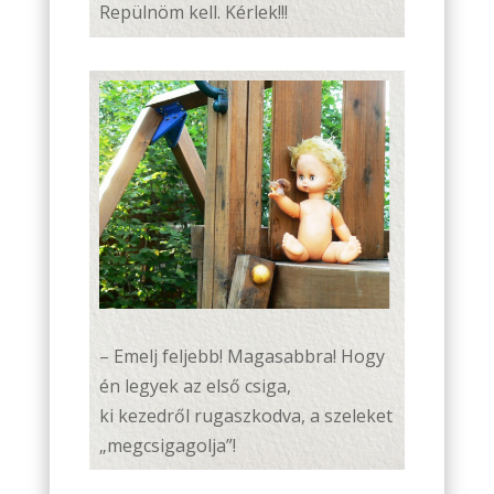
Repülnöm kell. Kérlek!!!
– Emelj feljebb! Magasabbra! Hogy
én legyek az első csiga,
ki kezedről rugaszkodva, a szeleket
„megcsigagolja”!