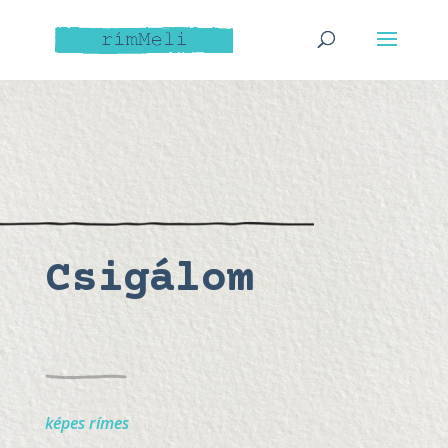
Csigálom
képes rímes