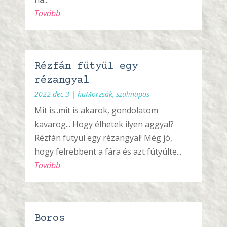
Tovább
Rézfán fütyül egy
rézangyal
2022 dec 3
|
huMorzsák
,
szülinapos
Mit is..mit is akarok, gondolatom
kavarog... Hogy élhetek ilyen aggyal?
Rézfán fütyül egy rézangyal! Még jó,
hogy felrebbent a fára és azt fütyülte...
Tovább
Boros