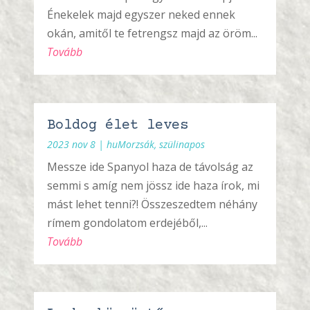
Énekelek majd egyszer neked ennek
okán, amitől te fetrengsz majd az öröm...
Tovább
Boldog élet leves
2023 nov 8
|
huMorzsák
,
szülinapos
Messze ide Spanyol haza de távolság az
semmi s amíg nem jössz ide haza írok, mi
mást lehet tenni?! Összeszedtem néhány
rímem gondolatom erdejéből,...
Tovább