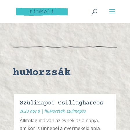
huMorzsák
Szülinapos Csillagharcos
2023 nov 8
|
huMorzsák
,
szülinapos
Állítólag ma van az évnek az a napja,
amikor is ünnepel a gyermekeid apja.