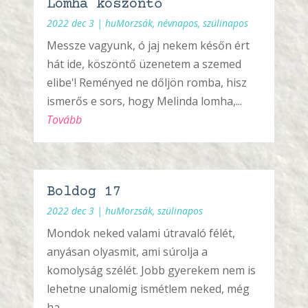
Lomha köszöntő
2022 dec 3
|
huMorzsák
,
névnapos
,
szülinapos
Messze vagyunk, ó jaj nekem későn ért
hát ide, köszöntő üzenetem a szemed
elibe'! Reményed ne dőljön romba, hisz
ismerős e sors, hogy Melinda lomha,...
Tovább
Boldog 17
2022 dec 3
|
huMorzsák
,
szülinapos
Mondok neked valami útravaló félét,
anyásan olyasmit, ami súrolja a
komolyság szélét. Jobb gyerekem nem is
lehetne unalomig ismétlem neked, még
ha...