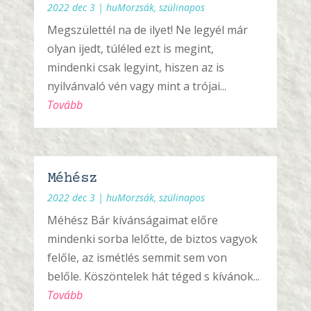
2022 dec 3
|
huMorzsák
,
szülinapos
Megszülettél na de ilyet! Ne legyél már
olyan ijedt, túléled ezt is megint,
mindenki csak legyint, hiszen az is
nyilvánvaló vén vagy mint a trójai...
Tovább
Méhész
2022 dec 3
|
huMorzsák
,
szülinapos
Méhész Bár kívánságaimat előre
mindenki sorba lelőtte, de biztos vagyok
felőle, az ismétlés semmit sem von
belőle. Köszöntelek hát téged s kívánok...
Tovább