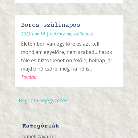
Boros szülinapos
2022 nov 14
|
huMorzsák
,
szülinapos
Életemben van egy lőre és azt kell
mondjam egyelőre, nem szabadulhatok
tőle és biztos lehet ön felőle, holnap jár
majd e nő csőre, még ha nő is...
Tovább
« Régebbi bejegyzések
Kategóriák
bábeli zavaros