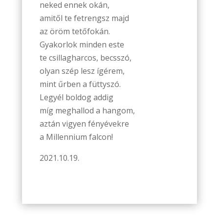
neked ennek okán,
amitől te fetrengsz majd
az öröm tetőfokán.
Gyakorlok minden este
te csillagharcos, becsszó,
olyan szép lesz ígérem,
mint űrben a füttyszó.
Legyél boldog addig
míg meghallod a hangom,
aztán vigyen fényévekre
a Millennium falcon!
2021.10.19.