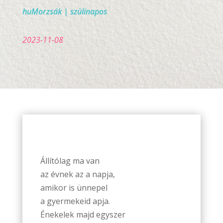
huMorzsák
|
szülinapos
2023-11-08
Állítólag ma van
az évnek az a napja,
amikor is ünnepel
a gyermekeid apja.
Énekelek majd egyszer